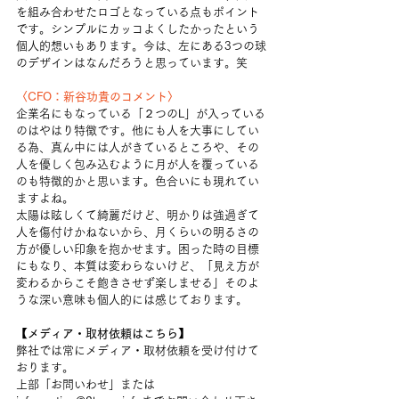
を組み合わせたロゴとなっている点もポイント
です。シンプルにカッコよくしたかったという
個人的想いもあります。今は、左にある3つの球
のデザインはなんだろうと思っています。笑
〈CFO：新谷功貴のコメント〉
企業名にもなっている「２つのL」が入っている
のはやはり特徴です。他にも人を大事にしてい
る為、真ん中には人がきているところや、その
人を優しく包み込むように月が人を覆っている
のも特徴的かと思います。色合いにも現れてい
ますよね。
太陽は眩しくて綺麗だけど、明かりは強過ぎて
人を傷付けかねないから、月くらいの明るさの
方が優しい印象を抱かせます。困った時の目標
にもなり、本質は変わらないけど、「見え方が
変わるからこそ飽きさせず楽しませる」そのよ
うな深い意味も個人的には感じております。
【メディア・取材依頼はこちら】
弊社では常にメディア・取材依頼を受け付けて
おります。
上部「お問いわせ」または