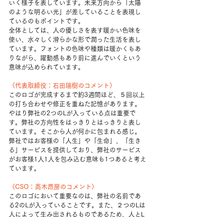
いく様子を表しています。未来方向から「太陽
のような明るい光」が差していることを表現し
ているのもポイントです。
全体としては、人の優しさを表す暖かい色味を
使い、水々しく滑らかな形で潤った生活を表し
ています。フォントの色味や種類は暖かくもあ
りながら、躍動感もあり前に進んでいくという
意味が込められています。
〈代表取締役：石田瑞樹のコメント〉
このロゴが完成するまで約3週間ほど、５回以上
の打ち合わせや修正を重ねた記憶があります。
やはり弊社の2つのLが入っている点は重要で
す。弊社の方向性をはっきりとはっきりと表し
ています。そこから人が何かに包まれる感じ。
弊社ではお客様の「人生」や「生命」、「生き
る」サービスを提供しており、弊社のサービス
がお客様1人1人を包み込む意味も1つあると考え
ています。
〈CSO：高木昂房のコメント〉
このロゴにおいて重要なのは、弊社の名前であ
る2のLが入っていることです。また、２つのLは
人によって生み出されるものであるため、人とL