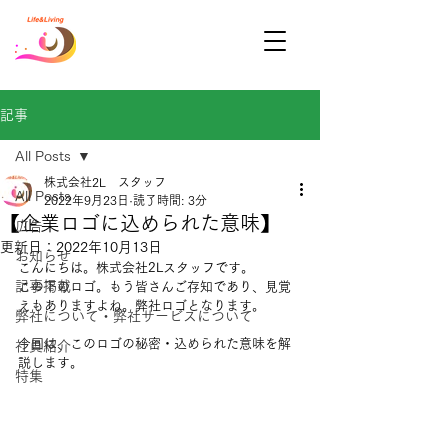
記事
All Posts
株式会社2L スタッフ
All Posts
2022年9月23日
読了時間: 3分
【企業ロゴに込められた意味】
広告
更新日：
2022年10月13日
お知らせ
こんにちは。株式会社2Lスタッフです。
記事掲載
この下のロゴ。もう皆さんご存知であり、見覚
えもありますよね。弊社ロゴとなります。
弊社について・弊社サービスについて
今回は、このロゴの秘密・込められた意味を解
社員紹介
説します。
特集