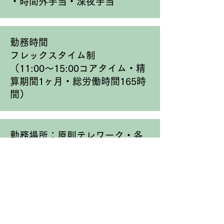
・時間外手当​・深夜手当
勤務時間
フレックスタイム制
（11:00〜15:00コアタイム・精
算期間1ヶ月・総労働時間165時
間）
勤務場所：原則テレワーク・各
種撮影現場等
休日・休暇
・週休2日制
・夏季休暇・年末年始休暇