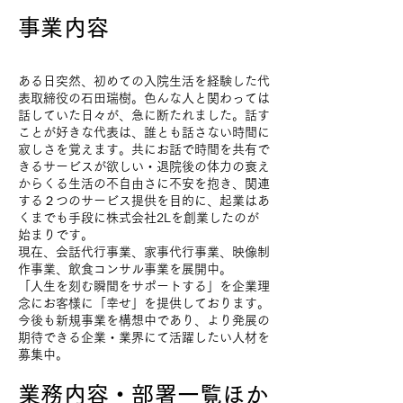
事業内容
ある日突然、初めての入院生活を経験した代
表取締役の石田瑞樹。色んな人と関わっては
話していた日々が、急に断たれました。話す
ことが好きな代表は、誰とも話さない時間に
寂しさを覚えます。共にお話で時間を共有で
きるサービスが欲しい・退院後の体力の衰え
からくる生活の不自由さに不安を抱き、関連
する２つのサービス提供を目的に、起業はあ
くまでも手段に株式会社2Lを創業したのが
始まりです。
現在、会話代行事業、家事代行事業、映像制
作事業、飲食コンサル事業を展開中。
「人生を刻む瞬間をサポートする」を企業理
念にお客様に「幸せ」を提供しております。
今後も新規事業を構想中であり、より発展の
期待できる企業・業界にて活躍したい人材を
募集中。
業務内容・部署一覧ほか