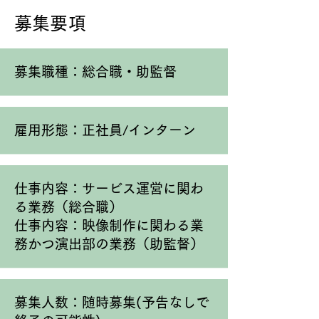
している意識を持てる方

​募集要項
・成長意欲のある方

・チャレンジや発想を大事に楽しめ
る方

募集職種：総合職・助監督
・諦めず最後までやり抜ける方

・コミュニケーションが取れる方

・個々ではなく、どんな時でも誰か
が支えてくれる人への「頼る気持
雇用形態：正社員/インターン
ち」を持てる方

・「悩んだら、躊躇うよりもやって
みよう」と新鮮な気持ちで愚直に行
仕事内容：サービス運営に関わ
動できる方

る業務（総合職）
仕事内容：映像制作に関わる業
務かつ演出部の業務（助監督）
【歓迎する経験・スキル】

・Webマーケティング/サービスに
関する業界での実務経験

・無形商材の営業経験

募集人数：随時募集(予告なしで
・基本的なPCスキル
