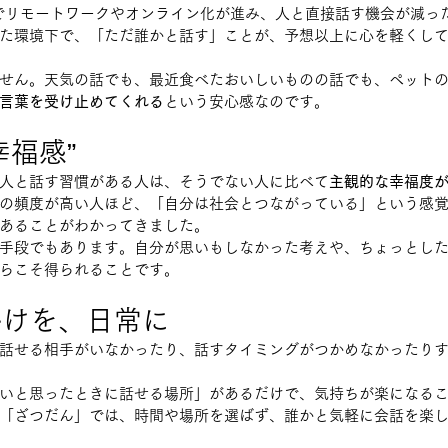
体でリモートワークやオンライン化が進み、人と直接話す機会が減っ
た環境下で、「ただ誰かと話す」ことが、予想以上に心を軽くし
せん。天気の話でも、最近食べたおいしいものの話でも、ペット
言葉を受け止めてくれる
という安心感なのです。
幸福感”
人と話す習慣がある人は、そうでない人に比べて
主観的な幸福度
の頻度が高い人ほど、「自分は社会とつながっている」という感
あることがわかってきました。
手段でもあります。自分が思いもしなかった考えや、ちょっとし
らこそ得られることです。
かけを、日常に
話せる相手がいなかったり、話すタイミングがつかめなかったり
いと思ったときに話せる場所」があるだけで、気持ちが楽になる
「ざつだん」では、時間や場所を選ばず、誰かと気軽に会話を楽