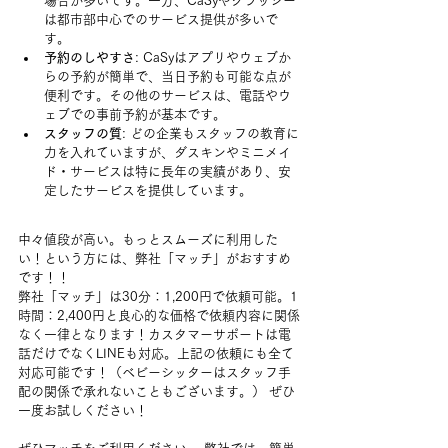
場合が多いです。一方、CaSyやクラッシー
は都市部中心でのサービス提供が多いで
す。
予約のしやすさ
: CaSyはアプリやウェブか
らの予約が簡単で、当日予約も可能な点が
便利です。その他のサービスは、電話やウ
ェブでの事前予約が基本です。
スタッフの質
: どの企業もスタッフの教育に
力を入れていますが、ダスキンやミニメイ
ド・サービスは特に長年の実績があり、安
定したサービスを提供しています。
中々値段が高い。もっとスムーズに利用した
い！という方には、弊社「マッチ」がおすすめ
です！！
弊社「マッチ」は30分：1,200円で依頼可能。1
時間：2,400円と良心的な価格で依頼内容に関係
なく一律となります！カスタマーサポートは電
話だけでなくLINEも対応。上記の依頼にも全て
対応可能です！（ベビーシッターはスタッフ手
配の関係で承れないこともございます。） ぜひ
一度お試しください！