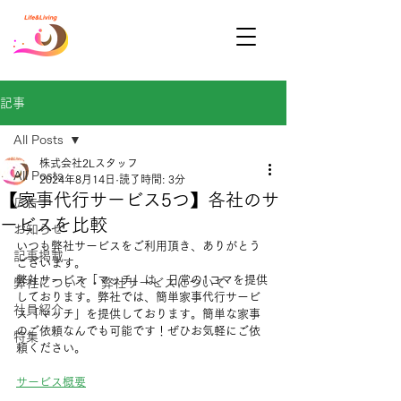
記事
All Posts
株式会社2Lスタッフ
All Posts
2024年8月14日
読了時間: 3分
【家事代行サービス5つ】各社のサ
広告
ービスを比較
お知らせ
いつも弊社サービスをご利用頂き、ありがとう
記事掲載
ございます。
弊社サービス「マッチ」は、日常の1コマを提供
弊社について・弊社サービスについて
しております。弊社では、簡単家事代行サービ
社員紹介
ス「マッチ」を提供しております。簡単な家事
のご依頼なんでも可能です！ぜひお気軽にご依
特集
頼ください。
サービス概要