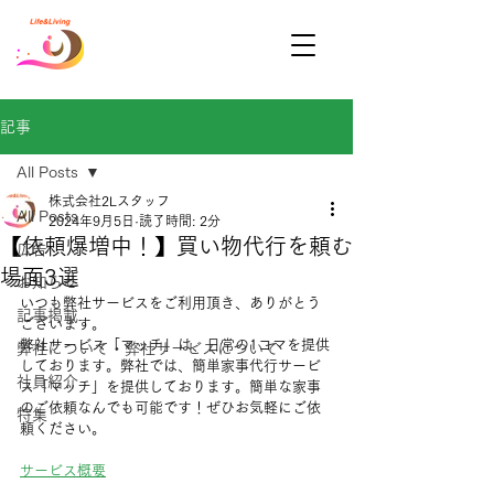
記事
All Posts
株式会社2Lスタッフ
All Posts
2024年9月5日
読了時間: 2分
【依頼爆増中！】買い物代行を頼む
広告
場面3選
お知らせ
いつも弊社サービスをご利用頂き、ありがとう
記事掲載
ございます。
弊社サービス「マッチ」は、日常の1コマを提供
弊社について・弊社サービスについて
しております。弊社では、簡単家事代行サービ
社員紹介
ス「マッチ」を提供しております。簡単な家事
のご依頼なんでも可能です！ぜひお気軽にご依
特集
頼ください。
サービス概要