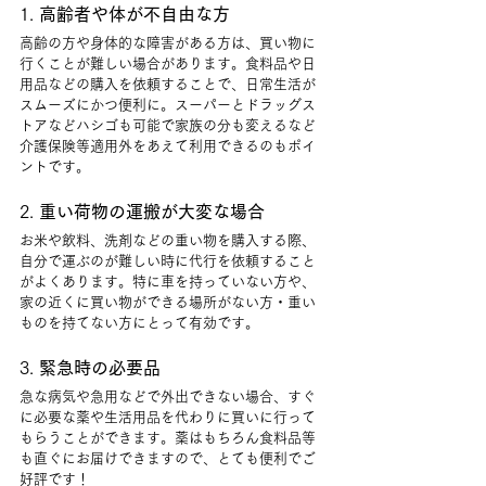
1. 
高齢者や体が不自由な方
高齢の方や身体的な障害がある方は、買い物に
行くことが難しい場合があります。食料品や日
用品などの購入を依頼することで、日常生活が
スムーズにかつ便利に。スーパーとドラッグス
トアなどハシゴも可能で家族の分も変えるなど
介護保険等適用外をあえて利用できるのもポイ
ントです。
2. 
重い荷物の運搬が大変な場合
お米や飲料、洗剤などの重い物を購入する際、
自分で運ぶのが難しい時に代行を依頼すること
がよくあります。特に車を持っていない方や、
家の近くに買い物ができる場所がない方・重い
ものを持てない方にとって有効です。
3. 
緊急時の必要品
急な病気や急用などで外出できない場合、すぐ
に必要な薬や生活用品を代わりに買いに行って
もらうことができます。薬はもちろん食料品等
も直ぐにお届けできますので、とても便利でご
好評です！