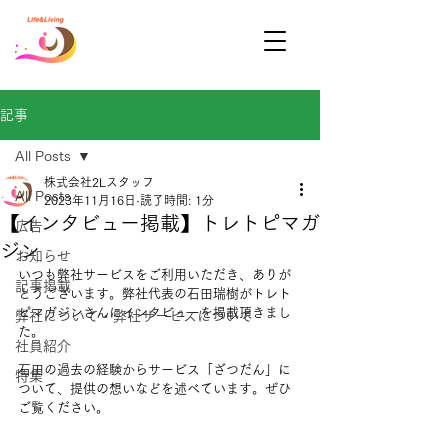
記事
All Posts
株式会社2Lスタッフ
All Posts
2023年11月16日
読了時間: 1分
【インタビュー掲載】トレトピマガ
広告
ジン
お知らせ
いつも弊社サービスをご利用いただき、ありが
記事掲載
とうございます。弊社代表の石田瑞樹がトレト
ピマガジンさんにインタビューを掲載頂きまし
弊社について・弊社サービスについて
た。
社員紹介
石田の過去の経験からサービス「ざつだん」に
特集
ついて、提供の想いなどを述べています。ぜひ
ご覧ください。