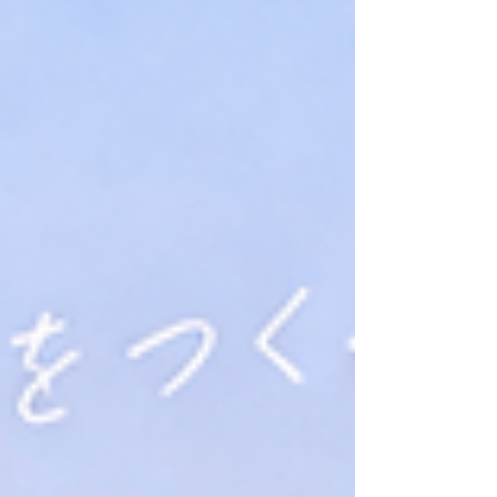
革命」「マイ・ワンナイト・ルール」他） ・内
容：“オトナの恋愛のままならなさ”を描き、国内外
に話題を呼んだ〈オーバー30男子〉の再会ラブス
トーリー「恋をするなら二度目が上等」のアフタ
ーストーリー ・放送：MBS/TBSドラマイズム枠
・制作プロダクション：C＆Iエンタテインメント
大変恐縮ですが、直接出演料や交通費のお支払い
はございませんが、作品オリジナル記念品（非売
品）を進呈します！ ※こちらの募集は本作品の制
作プロダクション：C＆Iエンタテインメントから
エキストラ募集業務の委託を