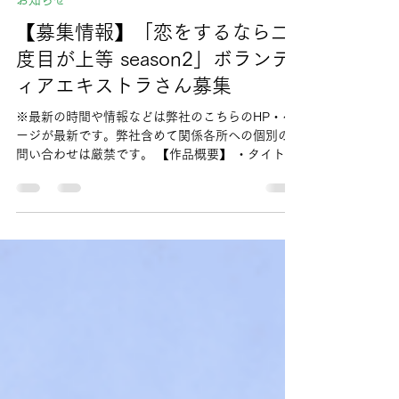
7月8日
読了時間: 3分
お知らせ
【募集情報】「恋をするなら二
度目が上等 season2」ボランテ
ィアエキストラさん募集
※最新の時間や情報などは弊社のこちらのHP・ペ
ージが最新です。弊社含めて関係各所への個別の
問い合わせは厳禁です。 【作品概要】 ・タイト
ル：「恋をするなら二度目が上等 season2」（情
報解禁！：
https://www.instagram.com/koi_nido/） ・出演
者：長谷川慎・古屋呂敏他多数！ ・監督：安川有
果（「恋愛バトルロワイヤル」「25時、赤坂で
season2」他）・船曳真珠（「25時、赤坂で
season2」「体感予報」他）・のむらなお（「恋愛