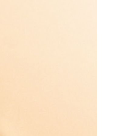
韓国風×優しいストリート感×魅せるパフォーマン
ス。“ファンと人生を歩む相棒に“をコンセプトにし
た新規パフォーマンスグループのメンバーを募集
会話代行サービス事業、家事代行（生活補助サー
ビス）事業、映像制作・キャスティング事業、飲
食コンサル事業を手がける株式会社2L（所在地：
東京都新宿区、代表取締役：石田 瑞樹）(以下、弊
社)では、新メンズパフォーマンスグループ
『SIDVEL(仮)』を結成・メンバーオーディション
を開催します。 ■ グループ概要 ・グループ名：
『SIDVEL（サイドヴェル）(仮)』 ・コンセプト：
ファンと人生を歩む相棒に ・メンバー概要：5人の
メンズで構成予定 ■『SIDVEL（サイドヴェル）
(仮)』企画書 ※こちらから ■ 求めるメンバー像 5
人構成の内、数名は役者やタレントでの活躍も期
待。メンバー全員がファンにパフォーマンスを魅
せ、活動をする上で何かしらの想いを抱くメンバ
ーを採用することを目指しております。 ■ 募集概
要 ・16歳〜25歳までの男性(未成年の方は親権者
のご同意が必要) ・ダンスや歌は経験不問。ただ
し、未経験の場合