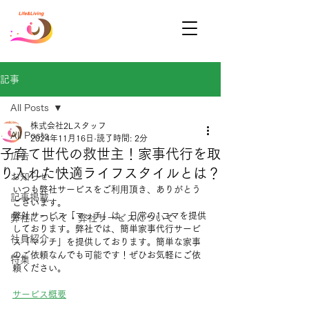
記事
All Posts
株式会社2Lスタッフ
All Posts
2024年11月16日
読了時間: 2分
子育て世代の救世主！家事代行を取
広告
り入れた快適ライフスタイルとは？
お知らせ
いつも弊社サービスをご利用頂き、ありがとう
記事掲載
ございます。
弊社サービス「マッチ」は、日常の1コマを提供
弊社について・弊社サービスについて
しております。弊社では、簡単家事代行サービ
社員紹介
ス「マッチ」を提供しております。簡単な家事
のご依頼なんでも可能です！ぜひお気軽にご依
特集
頼ください。
サービス概要