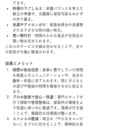
てます。
料理の下ごしらえ
：栄養バランスを考えた
献立の準備や、冷蔵庫に保存可能なおかず
の作り置き。
洗濯やアイロンがけ
：家族全員分の洗濯物
がたまりがちな時の強い味方。
買い物代行
：時間のかかる食品や日用品の
買い物を任せられます。
これらのサービスを組み合わせることで、日々
の負担が大幅に軽減されます。
効果とメリット
時間の有効活用：
家事に費やしていた時間
を家族とのコミュニケーションや、自分の
趣味・休息に充てられます。特に子どもと
の遊びや勉強の時間を確保するのに役立ち
ます。
プロの技術で安心・快適：
専門スタッフが
行う掃除や整理整頓は、家庭内の環境をよ
り快適に保つのに最適です。清掃が行き届
くことで、健康的な住環境が整います。
ストレスの軽減：
毎日の「やらなきゃいけ
ない」をプロに任せることで、精神的な負