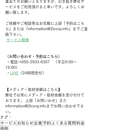
重ねてのお願いとなりますが、引き続き弊社サ
ービスをご利用頂けると幸いです。よろしくお
願い致します。
ご依頼やご相談等はお気軽に上部「予約はこち
ら」または「information@2lcorp.info」までご連
絡下さい。
サービス概要
〈お問い合わせ・予約はこちら〉
 ・電話→050-3503-6307　（平日9:00〜
19:00）
 ・
LINE
（24時間受付）   
【メディア・取材依頼はこちら】 
弊社では常にメディア・取材依頼を受け付けて
おります。 上部「お問いわせ」また
information@2lcorp.infoまでお問い合わせ下さ
い。
タグ：
サービス
お知らせ
企業
予約
よくある質問
料金
価格