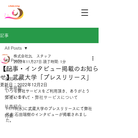
記事
All Posts
株式会社2L スタッフ
All Posts
2022年11月27日
読了時間: 1分
【記事・インタビュー掲載のお知ら
広告
せ】武蔵大学「プレスリリース」
お知らせ
更新日：
2022年12月2日
記事掲載
いつも弊社サービスをご利用頂き、ありがとう
ございます。
弊社について・弊社サービスについて
社員紹介
11/18(水)に武蔵大学のプレスリリースにて弊社
代表:石田瑞樹のインタビューが掲載されまし
特集
た。