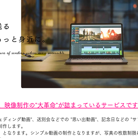
、映像制作の"大革命"が詰まっているサービスで
ェディング動画"、送別会などでの "思い出動画"、記念日などの "
制作します。
）となります。シンプル動画の制作となりますが、写真の枚数制限