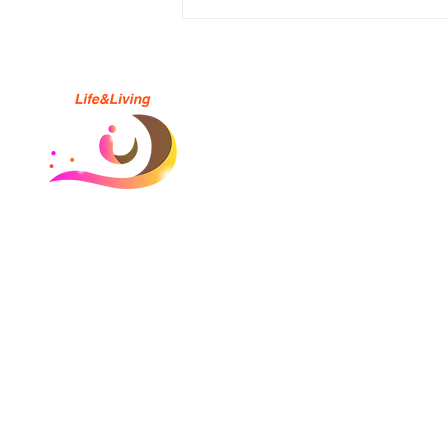
【募集情報】「恋をするなら
二度目が上等 season2」ボラ
ンティアエキストラさん募集
サイトマップ
​ホーム
会社概要
お知らせ
ブログ
お問い合わせ
採用情報
プライバシーポリシー
利用規約