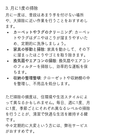
3. 月に1度の掃除
月に一度は、普段はあまり手を付けない場所
や、大掃除に近い作業を行うことをおすすめし
ます。
カーペットやラグのクリーニング
: カーペッ
トやラグはダニやほこりが溜まりやすいた
め、定期的に洗浄しましょう。
家具の移動と掃除
: 家具を動かして、その下
に溜まったほこりやゴミを取り除きます。
換気扇やエアコンの掃除
: 換気扇やエアコン
のフィルターを掃除し、効率的な運転を保
ちます。
収納の整理整頓
: クローゼットや収納棚の中
を整理し、不用品を処分します。
ただ掃除の頻度は、住環境や生活スタイルによ
って異なるかもしれません。毎日、週に1度、月
に1度、季節ごとにそれぞれ異なるレベルの掃除
を行うことが、清潔で快適な生活を維持する鍵
です。
中々定期的に大変という方には、弊社サービス
がおすすめです。