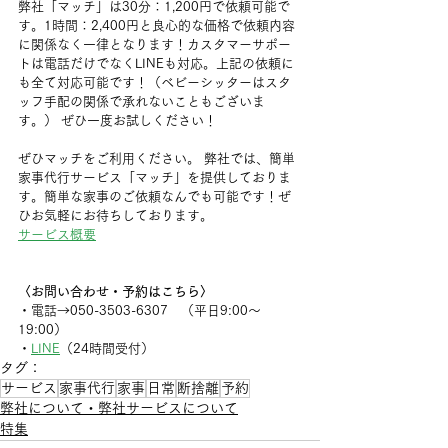
弊社「マッチ」は30分：1,200円で依頼可能で
す。1時間：2,400円と良心的な価格で依頼内容
に関係なく一律となります！カスタマーサポー
トは電話だけでなくLINEも対応。上記の依頼に
も全て対応可能です！（ベビーシッターはスタ
ッフ手配の関係で承れないこともございま
す。） ぜひ一度お試しください！
ぜひマッチをご利用ください。 弊社では、簡単
家事代行サービス「マッチ」を提供しておりま
す。簡単な家事のご依頼なんでも可能です！ぜ
ひお気軽にお待ちしております。
サービス概要
〈お問い合わせ・予約はこちら〉
・電話→050-3503-6307　（平日9:00〜
19:00）
・
LINE
（24時間受付）
タグ：
サービス
家事代行
家事
日常
断捨離
予約
弊社について・弊社サービスについて
特集