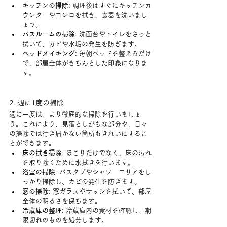
キッチンの掃除
: 調理後はすぐにキッチンカ
ウンターやコンロを拭き、食器を洗いまし
ょう。
バスルームの掃除
: 洗面台やトイレをさっと
拭いて、カビや水垢の発生を防ぎます。
ベッドメイキング
: 毎朝ベッドを整えるだけ
で、部屋全体がきちんとした印象になりま
す。
2. 週に1度の掃除
週に一度は、より徹底的な掃除を行いましょ
う。これにより、見落としがちな部分や、日々
の掃除では行き届かない箇所もきれいにするこ
とができます。
床の拭き掃除
: ほこりだけでなく、床の汚れ
を取り除くために水拭きを行います。
浴室の掃除
: バスタブやシャワーエリアをし
っかり掃除し、カビの発生を防ぎます。
窓の掃除
: 窓ガラスやサッシを拭いて、部屋
全体の明るさを保ちます。
冷蔵庫の整理
: 冷蔵庫内の食材を確認し、期
限切れのものを処分します。