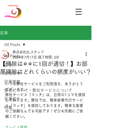
記事
All Posts
株式会社2Lスタッフ
All Posts
2024年7月17日
読了時間: 3分
【掃除は⚪︎⚪︎に1回が適切！】お部
広告
屋掃除はどれくらいの頻度がいい？
お知らせ
記事掲載
いつも弊社サービスをご利用頂き、ありがとう
ございます。
弊社について・弊社サービスについて
弊社サービス「マッチ」は、日常の1コマを提供
社員紹介
しております。弊社では、簡単家事代行サービ
ス「マッチ」を提供しております。簡単な家事
特集
のご依頼なんでも可能です！ぜひお気軽にご依
頼ください。
サービス概要