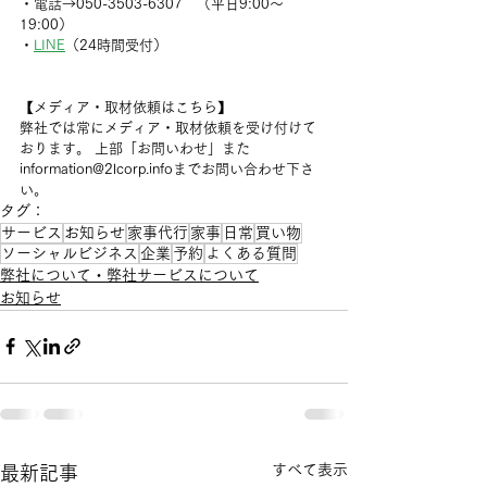
・電話→050-3503-6307　（平日9:00〜
19:00）
・
LINE
（24時間受付）
【メディア・取材依頼はこちら】
弊社では常にメディア・取材依頼を受け付けて
おります。 上部「お問いわせ」また
information@2lcorp.infoまでお問い合わせ下さ
い。
タグ：
サービス
お知らせ
家事代行
家事
日常
買い物
ソーシャルビジネス
企業
予約
よくある質問
弊社について・弊社サービスについて
お知らせ
すべて表示
最新記事