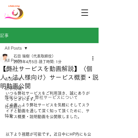
記事
All Posts
石田 瑞樹（代表取締役）
All Posts
2023年4月5日
読了時間: 1分
【弊社サービスを動画解説】〈個
広告
人・法人様向け〉サービス概要・説
お知らせ
明動画公開
記事掲載
いつも弊社サービスをご利用頂き、誠にありが
弊社について・弊社サービスについて
とうございます。
この度、より弊社サービスを気軽にそしてスラ
社員紹介
イドと動画を通して深く知って頂くために、サ
特集
ービス概要・説明動画を公開致しました。
以下より視聴が可能です。近日中にHP内にも公