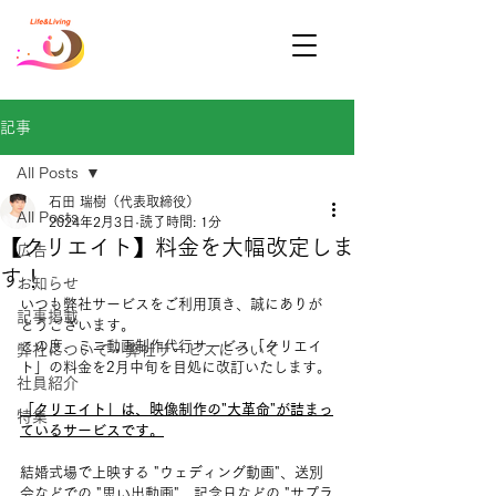
記事
All Posts
石田 瑞樹（代表取締役）
All Posts
2024年2月3日
読了時間: 1分
【クリエイト】料金を大幅改定しま
広告
す！
お知らせ
いつも弊社サービスをご利用頂き、誠にありが
記事掲載
とうございます。
この度、ミニ動画制作代行サービス「クリエイ
弊社について・弊社サービスについて
ト」の料金を2月中旬を目処に改訂いたします。
社員紹介
「クリエイト」は、映像制作の"大革命"が詰まっ
特集
ているサービスです。
結婚式場で上映する "ウェディング動画"、送別
会などでの "思い出動画"、記念日などの "サプラ