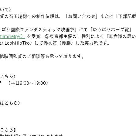
いて〉
督の石田瑞樹への制作依頼は、「お問い合わせ」または「下部記
ゆうばり国際ファンタスティック映画祭」にて「ゆうばりホープ賞」
/fiim/retry/）
 を受賞、②東京都主催の「性別による『無意識の思
tu.be/ILcbhHipTko）にて優秀賞（優勝）した実力派です。
の他映画監督のご相談等も承っております。
こちら〉
7　（平日9:00〜19:00）
はこちら〉
こちら】